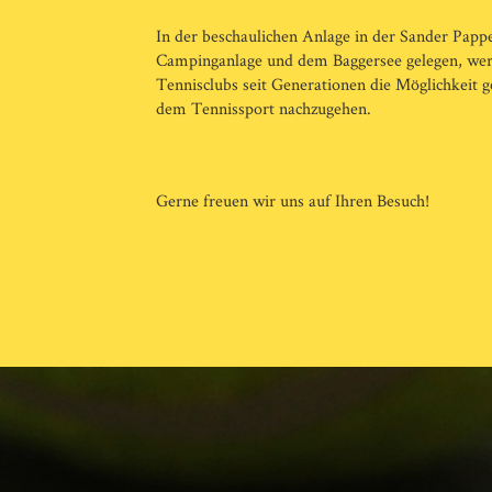
In der beschaulichen Anlage in der Sander Pappe
Campinganlage und dem Baggersee gelegen, wer
Tennisclubs seit Generationen die Möglichkeit g
dem Tennissport nachzugehen.
Gerne freuen wir uns auf Ihren Besuch!