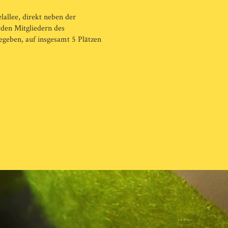
lallee, direkt neben der
den Mitgliedern des
egeben, auf insgesamt 5 Plätzen